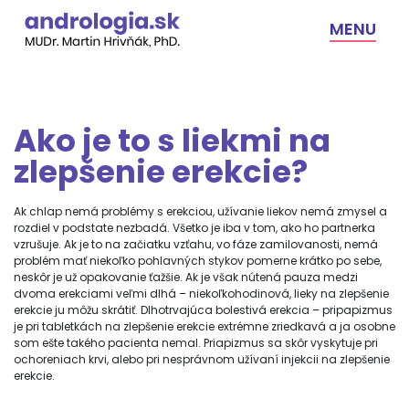
Skip
to
MENU
content
Ako je to s liekmi na
zlepšenie erekcie?
Ak chlap nemá problémy s erekciou, užívanie liekov nemá zmysel a
rozdiel v podstate nezbadá. Všetko je iba v tom, ako ho partnerka
vzrušuje. Ak je to na začiatku vzťahu, vo fáze zamilovanosti, nemá
problém mať niekoľko pohlavných stykov pomerne krátko po sebe,
neskôr je už opakovanie ťažšie. Ak je však nútená pauza medzi
dvoma erekciami veľmi dlhá – niekoľkohodinová, lieky na zlepšenie
erekcie ju môžu skrátiť. Dlhotrvajúca bolestivá erekcia – pripapizmus
je pri tabletkách na zlepšenie erekcie extrémne zriedkavá a ja osobne
som ešte takého pacienta nemal. Priapizmus sa skôr vyskytuje pri
ochoreniach krvi, alebo pri nesprávnom užívaní injekcii na zlepšenie
erekcie.