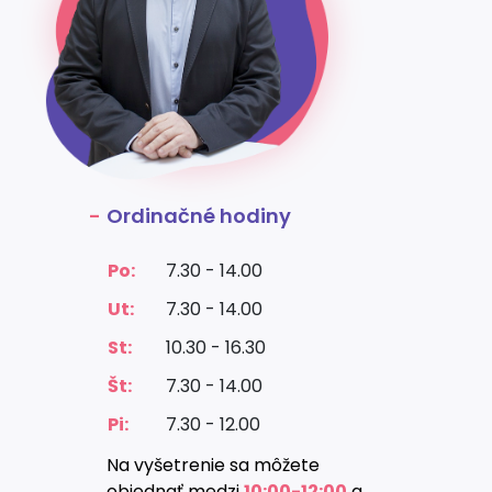
Ordinačné hodiny
Po:
7.30 - 14.00
Ut:
7.30 - 14.00
St:
10.30 - 16.30
Št:
7.30 - 14.00
Pi:
7.30 - 12.00
Na vyšetrenie sa môžete
objednať medzi
10:00-12:00
a