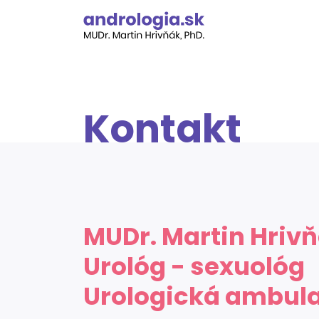
Skip
to
content
Kontakt
MUDr. Martin Hrivň
Urológ - sexuológ
Urologická ambul