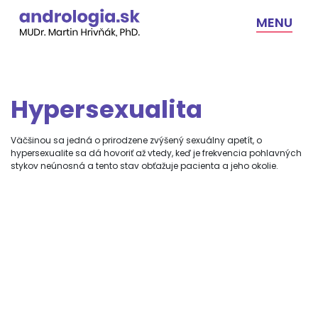
Skip
to
MENU
content
Hypersexualita
Väčšinou sa jedná o prirodzene zvýšený sexuálny apetít, o
hypersexualite sa dá hovoriť až vtedy, keď je frekvencia pohlavných
stykov neúnosná a tento stav obťažuje pacienta a jeho okolie.