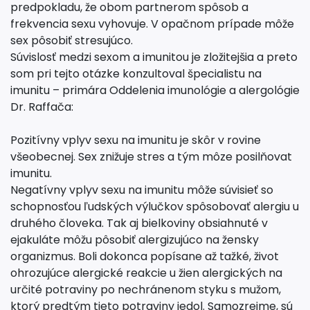
predpokladu, že obom partnerom spôsob a
frekvencia sexu vyhovuje. V opačnom prípade môže
sex pôsobiť stresujúco.
Súvislosť medzi sexom a imunitou je zložitejšia a preto
som pri tejto otázke konzultoval špecialistu na
imunitu – primára Oddelenia imunológie a alergológie
Dr. Raffača:
Pozitívny vplyv sexu na imunitu je skôr v rovine
všeobecnej. Sex znižuje stres a tým môze posilňovat
imunitu.
Negatívny vplyv sexu na imunitu môže súvisieť so
schopnosťou ľudských výlučkov spôsobovať alergiu u
druhého človeka. Tak aj bielkoviny obsiahnuté v
ejakuláte môžu pôsobiť alergizujúco na žensky
organizmus. Boli dokonca popísane až tažké, život
ohrozujúce alergické reakcie u žien alergických na
určité potraviny po nechránenom styku s mužom,
ktorý predtým tieto potraviny jedol. Samozrejme, sú