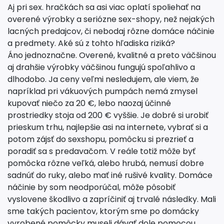
Aj pri sex. hračkách sa asi viac oplatí spoliehať na
overené výrobky a seriózne sex-shopy, než nejakých
lacných predajcov, či nebodaj rôzne domáce náčinie
a predmety. Aké sú z tohto hľadiska riziká?
Áno jednoznačne. Overené, kvalitné a preto väčšinou
aj drahšie výrobky väčšinou fungujú spoľahlivo a
dlhodobo. Ja ceny veľmi nesledujem, ale viem, že
napríklad pri vákuových pumpách nemá zmysel
kupovať niečo za 20 €, lebo naozaj účinné
prostriedky stoja od 200 € vyššie. Je dobré si urobiť
prieskum trhu, najlepšie asi na internete, vybrať si a
potom zájsť do sexshopu, pomôcku si prezrieť a
poradiť sa s predavačom. V reále totiž môže byť
pomôcka rôzne veľká, alebo hrubá, nemusí dobre
sadnúť do ruky, alebo mať iné rušivé kvality. Domáce
náčinie by som neodporúčal, môže pôsobiť
vyslovene škodlivo a zapríčiniť aj trvalé následky. Mali
sme takých pacientov, ktorým sme po domácky
vyrobené pomôcky museli dávať dole pomocou