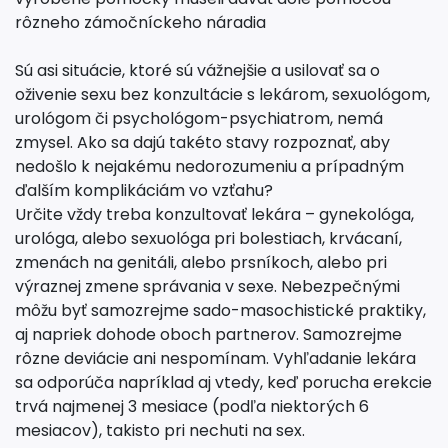
rôzneho zámočníckeho náradia
Sú asi situácie, ktoré sú vážnejšie a usilovať sa o
oživenie sexu bez konzultácie s lekárom, sexuológom,
urológom či psychológom-psychiatrom, nemá
zmysel. Ako sa dajú takéto stavy rozpoznať, aby
nedošlo k nejakému nedorozumeniu a prípadným
ďalším komplikáciám vo vzťahu?
Určite vždy treba konzultovať lekára – gynekológa,
urológa, alebo sexuológa pri bolestiach, krvácaní,
zmenách na genitáli, alebo prsníkoch, alebo pri
výraznej zmene správania v sexe. Nebezpečnými
môžu byť samozrejme sado-masochistické praktiky,
aj napriek dohode oboch partnerov. Samozrejme
rôzne deviácie ani nespomínam. Vyhľadanie lekára
sa odporúča napríklad aj vtedy, keď porucha erekcie
trvá najmenej 3 mesiace (podľa niektorých 6
mesiacov), takisto pri nechuti na sex.