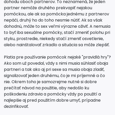
dohodu oboch partnerov. To neznamená, že jeden
partner nemôže druhého prekvapiť nejakou
pomôckou, ale ak sa pomôcka jednému z partnerov
nepáči, druhý ho do toho nesmie nútiť. Ak sa však
dohodnú, môže to sex veľmi výrazne oživiť. A nemusia
to byť iba sexuálne pomôcky, stačí zmeniť polohu pri
styku, prostredie, niekedy stačí zmeniť osvetlenie,
alebo nainštalovať zrkadlo a situácia sa môže zlepšiť.
Platia pre používanie pomôcok nejaké "pravidlá hry"?
Ako som už povedal, vždy s nimi musia súhlasiť obaja
partneri a tak ako aj pri sexe sa musia obaja zladiť,
signalizovať jeden druhému, čo je mi príjemné a čo
nie. Okrem toho je samozrejme nutné si dobre
prečítať návod na použitie, aby nedošlo ku
poškodeniu zdravia a pomôcky vždy po použití a
najlepšie aj pred použitím dobre umyť, prípadne
dezinfikovať.