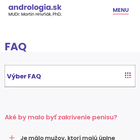
Skip
to
MENU
content
FAQ
Výber FAQ
Aké by malo byť zakrivenie penisu?
Je málo mužov, ktorí majú úplne